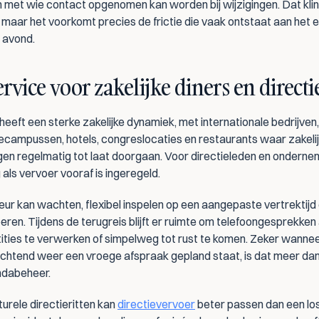
n met wie contact opgenomen kan worden bij wijzigingen. Dat klin
 maar het voorkomt precies de frictie die vaak ontstaat aan het e
 avond.
rvice voor zakelijke diners en direct
 heeft een sterke zakelijke dynamiek, met internationale bedrijven, 
ecampussen, hotels, congreslocaties en restaurants waar zakelij
en regelmatig tot laat doorgaan. Voor directieleden en onderneme
 als vervoer vooraf is ingeregeld.
ur kan wachten, flexibel inspelen op een aangepaste vertrektijd e
oeren. Tijdens de terugreis blijft er ruimte om telefoongesprekken a
tities te verwerken of simpelweg tot rust te komen. Zeker wannee
chtend weer een vroege afspraak gepland staat, is dat meer dan
ndabeheer.
urele directieritten kan 
directievervoer
 beter passen dan een lo