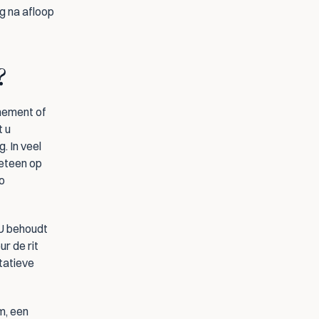
 na afloop 
?
nement of 
 u 
 In veel 
eteen op 
o 
 U behoudt 
r de rit 
atieve 
m, een 