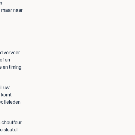
n 
, maar naar 
d vervoer 
ef en 
 en timing 
: uw 
rkomt 
ctieleden 
 chauffeur 
 sleutel 