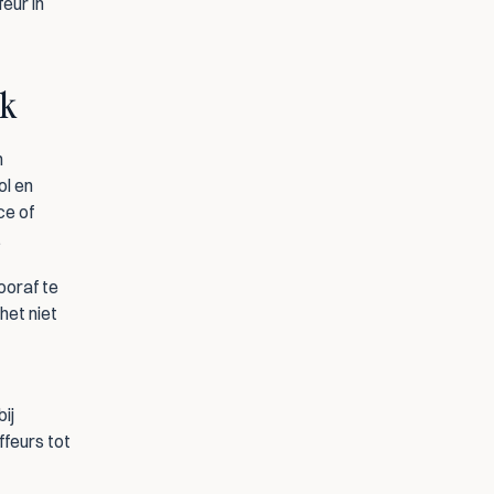
ur in 
ek
 
l en 
e of 
.
oraf te 
et niet 
ij 
feurs tot 