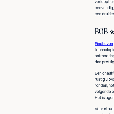
verloopt e
eenvoudig,
een drukke
BOB se
Eindhoven
technologi
ontmoeting
dan prettig
Een chauffe
rustig uitv
ronden, no
volgende o
Het is age
Voor struct