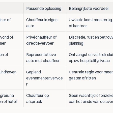
Passende oplossing
Belangrijkste voordeel
iner of 
Chauffeur in eigen 
Uw auto komt mee terug n
auto
of kantoor
vond of 
Privéchauffeur of 
Discretie, rust en betrou
nner
directievervoer
planning
n of 
Representatieve 
Ontvangst en vertrek slui
auto met chauffeur
op uw hospitalityniveau
Eindhoven
Gepland 
Centrale regie voor meer
evenementenvervoe
gasten of ritten
r
greis na 
Chauffeur op 
Geen wachttijd of onzeke
n of hotel
afspraak
aan het einde van de avo