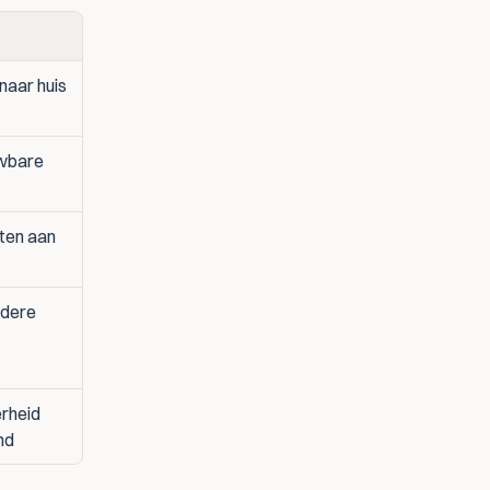
aar huis 
wbare 
ten aan 
dere 
rheid 
nd