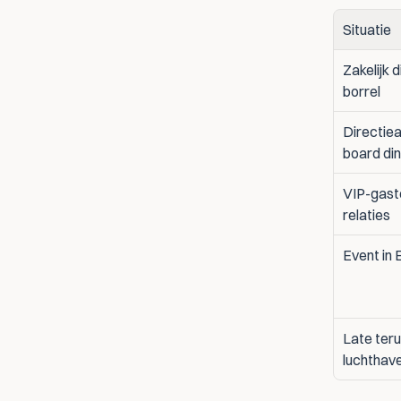
Situatie
Zakelijk d
borrel
Directiea
board di
VIP-gaste
relaties
Event in 
Late teru
luchthave