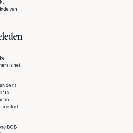
kt 
inde van 
ieleden
ke 
rs is het 
n de rit 
f te 
r de 
 comfort. 
sse BOB 