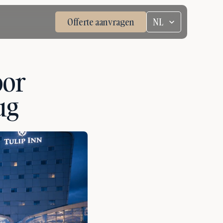
Select Language
Offerte aanvragen
NL
or 
ug