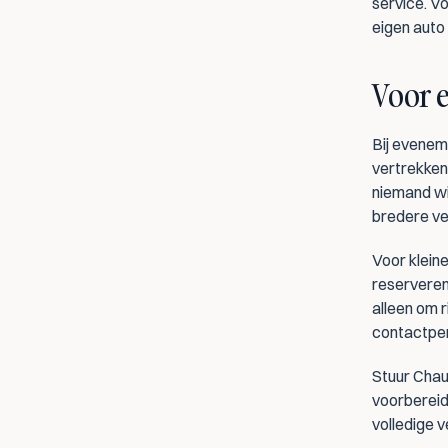
service. Vo
eigen auto 
Voor e
Bij evenem
vertrekken 
niemand wi
bredere ve
Voor klein
reserveren.
alleen om r
contactper
Stuur Chau
voorbereidi
volledige v