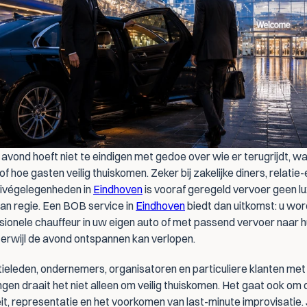
avond hoeft niet te eindigen met gedoe over wie er terugrijdt, wa
n of hoe gasten veilig thuiskomen. Zeker bij zakelijke diners, relatie-
rivégelegenheden in 
Eindhoven
 is vooraf geregeld vervoer geen lu
an regie. Een BOB service in 
Eindhoven
 biedt dan uitkomst: u wor
sionele chauffeur in uw eigen auto of met passend vervoer naar hu
terwijl de avond ontspannen kan verlopen.
tieleden, ondernemers, organisatoren en particuliere klanten met
en draait het niet alleen om veilig thuiskomen. Het gaat ook om di
it, representatie en het voorkomen van last-minute improvisatie. J