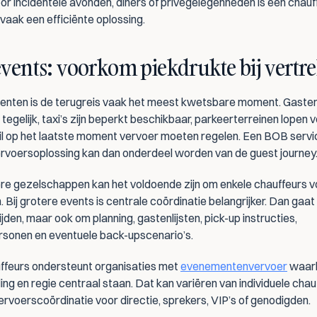
or incidentele avonden, diners of privégelegenheden is een chauffe
vaak een efficiënte oplossing.
vents: voorkom piekdrukte bij vertr
enten is de terugreis vaak het meest kwetsbare moment. Gasten
tegelijk, taxi’s zijn beperkt beschikbaar, parkeerterreinen lopen vo
l op het laatste moment vervoer moeten regelen. Een BOB servic
rvoersoplossing kan dan onderdeel worden van de guest journey
ere gezelschappen kan het voldoende zijn om enkele chauffeurs vo
 Bij grotere events is centrale coördinatie belangrijker. Dan gaat h
ijden, maar ook om planning, gastenlijsten, pick-up instructies, 
sonen en eventuele back-upscenario’s.
ffeurs ondersteunt organisaties met 
evenementenvervoer
 waarb
ng en regie centraal staan. Dat kan variëren van individuele chauf
ervoerscoördinatie voor directie, sprekers, VIP’s of genodigden.