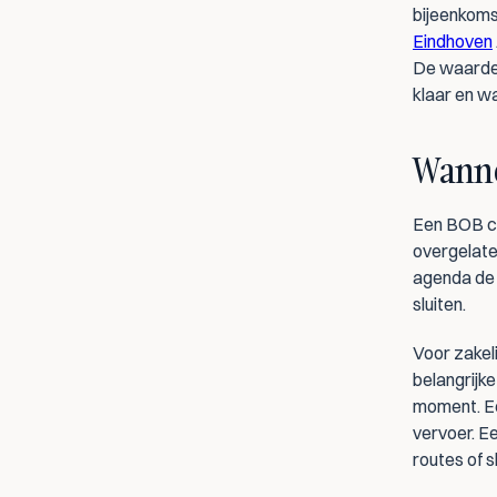
Eindhoven
De waarde z
klaar en wa
Wanne
Een BOB ch
overgelaten
agenda de 
sluiten.
Voor zakeli
belangrijke
moment. Ee
vervoer. Ee
routes of s