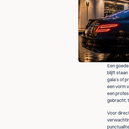
Een goede 
blijft staa
gala’s of p
een vorm v
een profes
gebracht, 
Voor direc
verwachting
punctualite