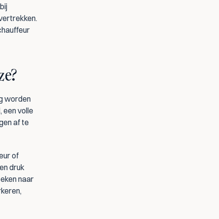
bijeenkomst op Strijp-S, een directieavond bij een hotel, een relatie-event nabij 
vertrekken. 
chauffeur 
ze?
g worden 
 een volle 
en af te 
ur of 
en druk 
eken naar 
keren, 