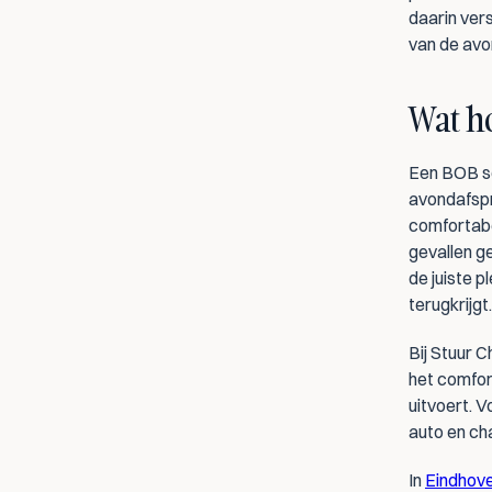
daarin ver
van de avo
Wat ho
Een BOB ser
avondafspra
comfortabel
gevallen ge
de juiste p
terugkrijgt.
Bij Stuur C
het comfort
uitvoert. V
auto en cha
In 
Eindhov