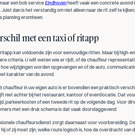
naar een bob service 
Eindhoven
 heeft vaak een concrete avond i
Juist dan is het verstandig om niet alleen naar de rit zelf te kijken
ge planning eromheen.
rschil met een taxi of ritapp
 ritapp kan voldoende zijn voor eenvoudige ritten. Maar bij high-en
re criteria. U wilt weten wie er rijdt, of de chauffeur representati
s, hoe wijzigingen worden opgevangen en of de auto, communicatie
 het karakter van de avond.
 chauffeur in uw eigen auto is er bovendien een praktisch verschil
ijft niet achter bij het restaurant, kantoor of eventlocatie. Dat voo
ijd, parkeerkosten of een tweede rit op de volgende dag. Voor dire
mers met een druk schema is dat vaak doorslaggevend.
sionele chauffeursdienst zorgt daarnaast voor voorbereiding. De
ij of zij moet zijn, welke route logisch is, hoe de overdracht van de