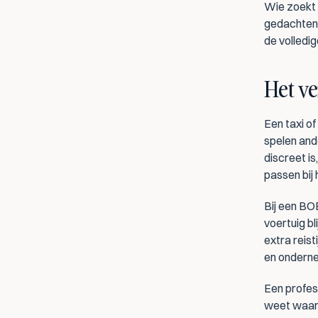
Wie zoekt 
gedachten. 
de volledi
Het ve
Een taxi of
spelen ande
discreet i
passen bij
Bij een BOB
voertuig bl
extra reist
en onderne
Een profes
weet waar h