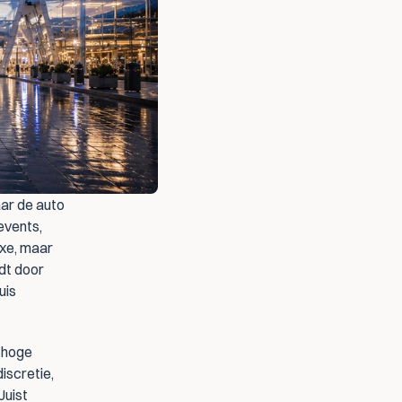
ar de auto 
events, 
xe, maar 
dt door 
is 
 hoge 
scretie, 
uist 