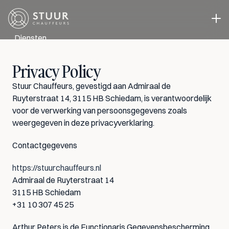
Diensten
Directievervoer
Privacy Policy
Evenementen vervoer
Zakelijk Vervoer
Stuur Chauffeurs, gevestigd aan Admiraal de 
Chauffeur in eigen auto
Ruyterstraat 14, 3115 HB Schiedam, is verantwoordelijk 
Cases
voor de verwerking van persoonsgegevens zoals 
weergegeven in deze privacyverklaring.
Over ons
Blog
Contactgegevens
Contact
https://stuurchauffeurs.nl
Select Language
Offerte aanvragen
NL
Admiraal de Ruyterstraat 14
3115 HB Schiedam
+31 10 307 45 25
Arthur Peters is de Functionaris Gegevensbescherming 