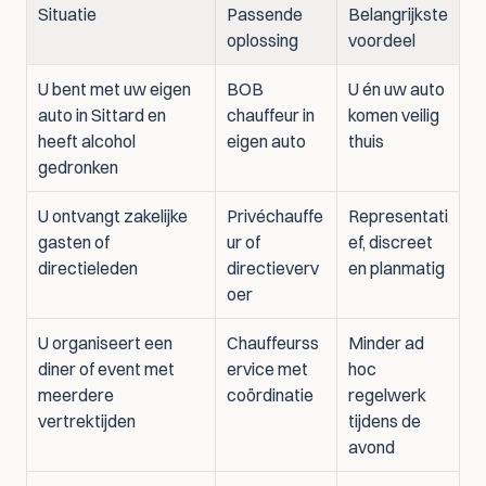
Situatie
Passende 
Belangrijkste 
oplossing
voordeel
U bent met uw eigen 
BOB 
U én uw auto 
auto in Sittard en 
chauffeur in 
komen veilig 
heeft alcohol 
eigen auto
thuis
gedronken
U ontvangt zakelijke 
Privéchauffe
Representati
gasten of 
ur of 
ef, discreet 
directieleden
directieverv
en planmatig
oer
U organiseert een 
Chauffeurss
Minder ad 
diner of event met 
ervice met 
hoc 
meerdere 
coördinatie
regelwerk 
vertrektijden
tijdens de 
avond