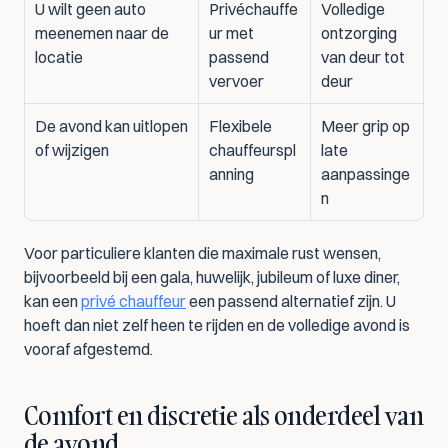
U wilt geen auto 
Privéchauffe
Volledige 
meenemen naar de 
ur met 
ontzorging 
locatie
passend 
van deur tot 
vervoer
deur
De avond kan uitlopen 
Flexibele 
Meer grip op 
of wijzigen
chauffeurspl
late 
anning
aanpassinge
n
Voor particuliere klanten die maximale rust wensen, 
bijvoorbeeld bij een gala, huwelijk, jubileum of luxe diner, 
kan een 
privé chauffeur
 een passend alternatief zijn. U 
hoeft dan niet zelf heen te rijden en de volledige avond is 
vooraf afgestemd.
Comfort en discretie als onderdeel van 
de avond