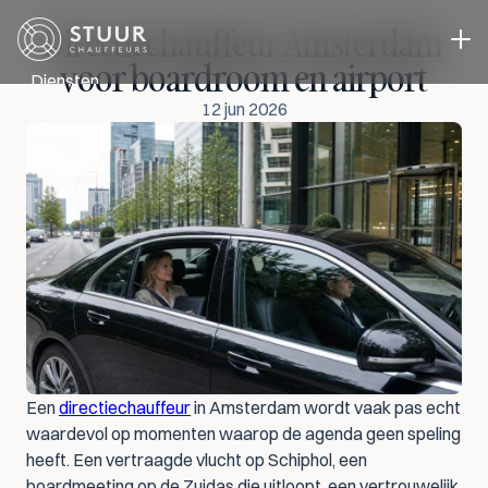
Directiechauffeur Amsterdam 
voor boardroom en airport
Diensten
12 jun 2026
Directievervoer
Evenementen vervoer
Zakelijk Vervoer
Chauffeur in eigen auto
Cases
Over ons
Blog
Contact
Select Language
Offerte aanvragen
NL
Een 
directiechauffeur
 in Amsterdam wordt vaak pas echt 
waardevol op momenten waarop de agenda geen speling 
heeft. Een vertraagde vlucht op Schiphol, een 
boardmeeting op de Zuidas die uitloopt, een vertrouwelijk 