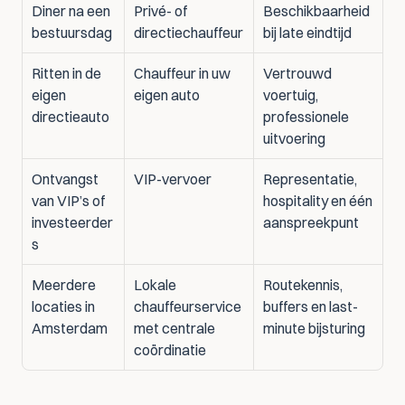
Diner na een 
Privé- of 
Beschikbaarheid 
bestuursdag
directiechauffeur
bij late eindtijd
Ritten in de 
Chauffeur in uw 
Vertrouwd 
eigen 
eigen auto
voertuig, 
directieauto
professionele 
uitvoering
Ontvangst 
VIP-vervoer
Representatie, 
van VIP’s of 
hospitality en één 
investeerder
aanspreekpunt
s
Meerdere 
Lokale 
Routekennis, 
locaties in 
chauffeurservice 
buffers en last-
Amsterdam
met centrale 
minute bijsturing
coördinatie