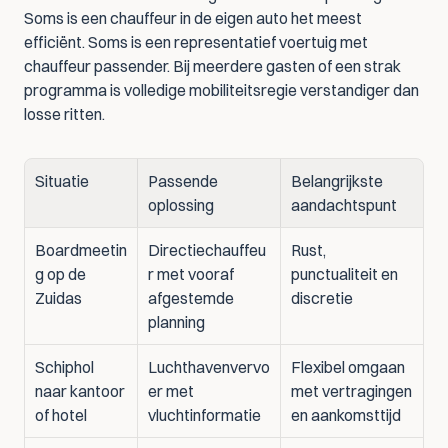
Soms is een chauffeur in de eigen auto het meest 
efficiënt. Soms is een representatief voertuig met 
chauffeur passender. Bij meerdere gasten of een strak 
programma is volledige mobiliteitsregie verstandiger dan 
losse ritten.
Situatie
Passende 
Belangrijkste 
oplossing
aandachtspunt
Boardmeetin
Directiechauffeu
Rust, 
g op de 
r met vooraf 
punctualiteit en 
Zuidas
afgestemde 
discretie
planning
Schiphol 
Luchthavenvervo
Flexibel omgaan 
naar kantoor 
er met 
met vertragingen 
of hotel
vluchtinformatie
en aankomsttijd