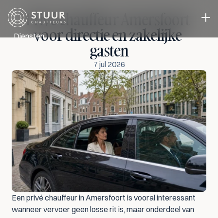
Privé chauffeur Amersfoort 
voor directie en zakelijke 
Diensten
gasten
Directievervoer
Evenementen vervoer
7 jul 2026
Zakelijk Vervoer
Chauffeur in eigen auto
Cases
Over ons
Blog
Contact
Select Language
Offerte aanvragen
NL
Een privé chauffeur in Amersfoort is vooral interessant 
wanneer vervoer geen losse rit is, maar onderdeel van 