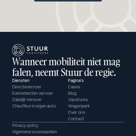
Wanneer mobiliteit niet mag 
falen, neemt Stuur de regie.
Diensten
Pagina's
Directievervoer
Cases
Evenementen vervoer
Blog
Zakelijk Vervoer
Vacatures
Chauffeur in eigen auto
Wagenpark
Over ons
Contact
Privacy-policy
Algemene voorwaarden