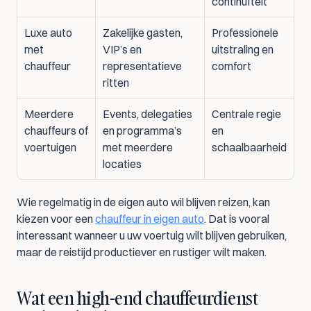
continuïteit
Luxe auto 
Zakelijke gasten, 
Professionele 
met 
VIP’s en 
uitstraling en 
chauffeur
representatieve 
comfort
ritten
Meerdere 
Events, delegaties 
Centrale regie 
chauffeurs of 
en programma’s 
en 
voertuigen
met meerdere 
schaalbaarheid
locaties
Wie regelmatig in de eigen auto wil blijven reizen, kan 
kiezen voor een 
chauffeur in eigen auto
. Dat is vooral 
interessant wanneer u uw voertuig wilt blijven gebruiken, 
maar de reistijd productiever en rustiger wilt maken.
Wat een high-end chauffeurdienst 