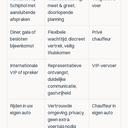
Schiphol met 
meet & greet, 
voer
aansluitende 
doorlopende 
afspraken
planning
Diner, gala of 
Flexibele 
Privé 
besloten 
wachttijd, discreet 
chauffeur
bijeenkomst
vertrek, veilig 
thuiskomen
Internationale 
Representatieve 
VIP-vervoer
VIP of spreker
ontvangst, 
duidelijke 
communicatie, 
gastvrijheid
Rijden in uw 
Vertrouwde 
Chauffeur in 
eigen auto
omgeving, privacy, 
eigen auto
geen extra 
voertuig nodig