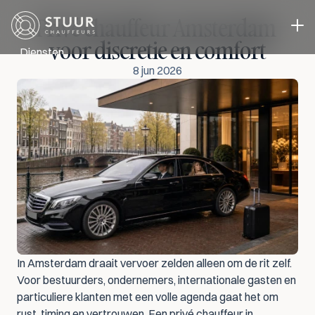
Privé chauffeur Amsterdam 
voor discretie en comfort
Diensten
8 jun 2026
Directievervoer
Evenementen vervoer
Zakelijk Vervoer
Chauffeur in eigen auto
Cases
Over ons
Blog
Contact
Select Language
Offerte aanvragen
NL
In Amsterdam draait vervoer zelden alleen om de rit zelf. 
Voor bestuurders, ondernemers, internationale gasten en 
particuliere klanten met een volle agenda gaat het om 
rust, timing en vertrouwen. Een privé chauffeur in 