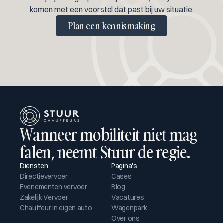
komen met een voorstel dat past bij uw situatie.
Plan een kennismaking
Wanneer mobiliteit niet mag 
falen, neemt Stuur de regie.
Diensten
Pagina's
Directievervoer
Cases
Evenementen vervoer
Blog
Zakelijk Vervoer
Vacatures
Chauffeur in eigen auto
Wagenpark
Over ons