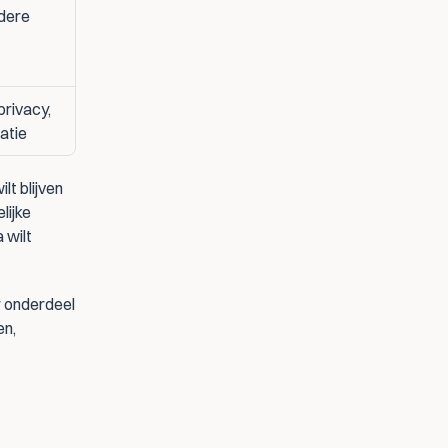
dere 
rivacy, 
atie
t blijven 
ijke 
wilt 
 onderdeel 
n, 