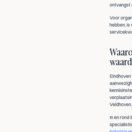
ontvangst 
Voor organi
hebben, is
servicekwa
Waaro
waard
Eindhoven i
aanwezighe
kennisinste
verplaatsin
Veldhoven,
In en rond 
specialist
industrie e