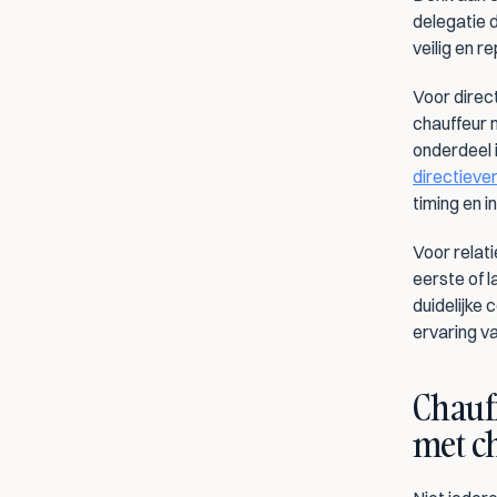
delegatie d
veilig en 
Voor direct
chauffeur m
directieve
timing en in
Voor relati
eerste of 
duidelijke 
ervaring v
Chauff
met c