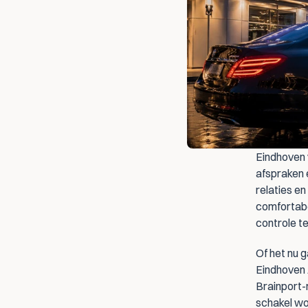
Eindhoven 
afspraken e
relaties e
comfortabel
controle t
Of het nu 
Eindhoven 
Brainport-
schakel wor