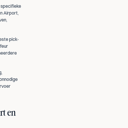
specifieke 
Airport, 
en, 
este pick-
eur 
meerdere 
, 
 onnodige 
rvoer 
t en 