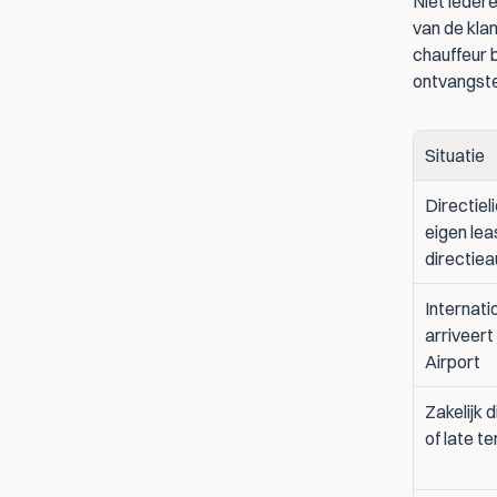
Niet iedere
van de klan
chauffeur b
ontvangste
Situatie
Directieli
eigen leas
directiea
Internatio
arriveert
Airport
Zakelijk d
of late t