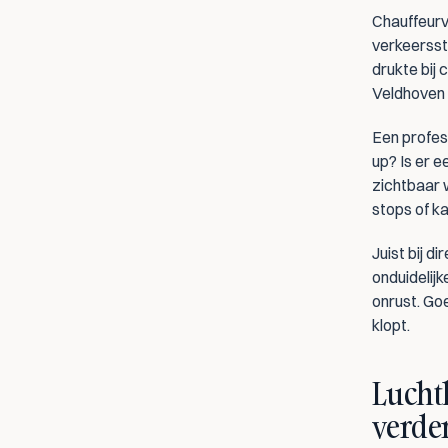
Chauffeurv
verkeersst
drukte bij
Veldhoven 
Een profes
up? Is er 
zichtbaar w
stops of k
Juist bij d
onduidelijk
onrust. Go
klopt.
Lucht
verde