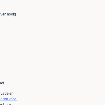
oven nodig 
ad.
vatie en 
cten voor 
uwbare 