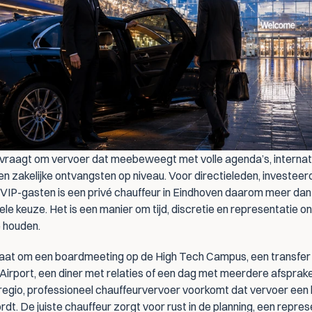
vraagt om vervoer dat meebeweegt met volle agenda’s, internati
n zakelijke ontvangsten op niveau. Voor directieleden, investeerd
n VIP-gasten is een privé chauffeur in Eindhoven daarom meer dan
e keuze. Het is een manier om tijd, discretie en representatie on
e houden.
gaat om een boardmeeting op de High Tech Campus, een transfer 
Airport, een diner met relaties of een dag met meerdere afspraken
regio, professioneel chauffeurvervoer voorkomt dat vervoer een l
dt. De juiste chauffeur zorgt voor rust in de planning, een repres