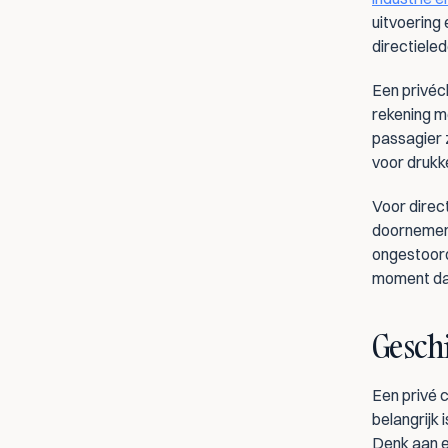
uitvoering 
directieled
Een privéch
rekening me
passagier 
voor drukk
Voor direct
doornemen,
ongestoord.
moment dat
Geschi
Een privé 
belangrijk
Denk aan e