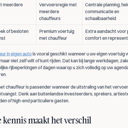
t meerdere 
Vervoersregie met 
Centrale planning, hel
meerdere 
communicatie en 
chauffeurs
schaalbaarheid
k of besloten 
Premium voertuig 
Extra aandacht voor p
mst
met chauffeur
comfort en represent
eur in eigen auto
 is vooral geschikt wanneer u uw eigen voertuig wil
maar niet zelf wilt of kunt rijden. Dat kan bij lange werkdagen, zakel
delijke rijbeperkingen of dagen waarop u zich volledig op uw agenda 
ren.
et chauffeur is passender wanneer de uitstraling van het vervoer
ntvangst. Denk aan buitenlandse investeerders, sprekers, artieste
den of high-end particuliere gasten.
 kennis maakt het verschil