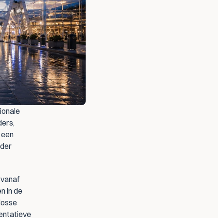
onale 
ers, 
 een 
der 
vanaf 
 in de 
osse 
entatieve 