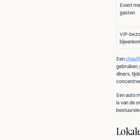
Event me
gasten
VIP-bezoe
bijeenko
Een 
chauff
gebruiken, 
diners, tij
concentre
Een auto m
is van de o
bestuursle
Lokale