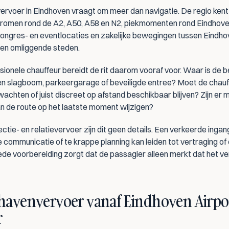
ervoer in Eindhoven vraagt om meer dan navigatie. De regio kent 
romen rond de A2, A50, A58 en N2, piekmomenten rond Eindhoven 
 congres- en eventlocaties en zakelijke bewegingen tussen Eindhov
en omliggende steden.
sionele chauffeur bereidt de rit daarom vooraf voor. Waar is de b
een slagboom, parkeergarage of beveiligde entree? Moet de chauff
achten of juist discreet op afstand beschikbaar blijven? Zijn er 
an de route op het laatste moment wijzigen?
irectie- en relatievervoer zijn dit geen details. Een verkeerde ingang
e communicatie of te krappe planning kan leiden tot vertraging of
ede voorbereiding zorgt dat de passagier alleen merkt dat het ve
havenvervoer vanaf Eindhoven Airpor
r