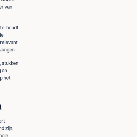
er van 
te, houdt 
e 
relevant 
tvangen.
, stukken 
 en 
p het 
n
rt 
 zijn. 
ale 