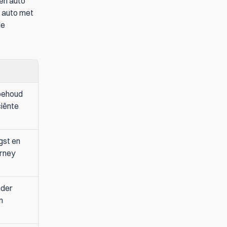
en auto 
 auto met 
e 
behoud 
iënte 
st en 
urney
der 
n