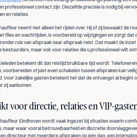
en professioneel contact zijn. Diezelfde precisie is nodig bij vervo
en en relaties.
auffeur neemt niet alleen het rijden over. Hij of zij bewaakt de rou
t files en wachttijden, is voorbereid op wijzigingen en zorgt dat d
zonder ruis van afspraak naar afspraak reist. Dat maakt de inzet 
e bestuurders, maar ook voor relaties die u professioneel wilt on
ieleden betekent dit dat reistijd bruikbare tijd wordt. Telefoneren
 voorbereiden of juist even schakelen tussen afspraken kan veilig
 Voor zakelijke gasten betekent het dat de ontvangst al begint o
 zij aankomen.
kt voor directie, relaties en VIP-gaste
chauffeur Eindhoven wordt vaak ingezet bij situaties waarin comfo
 is, maar waar vooral betrouwbaarheid en discretie doorslaggevend
en directeur met meerdere afspraken op één dag, een internation