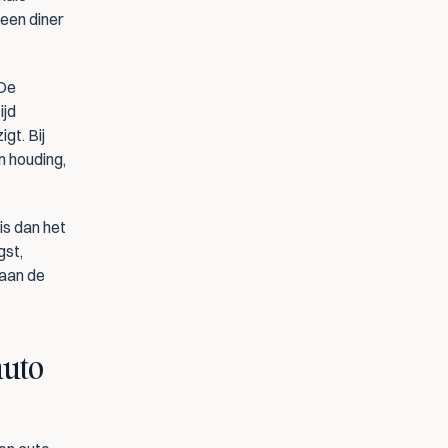
een diner 
De 
jd 
onderdeel is van de functie en dat de dagindeling soms kort voor vertrek wijzigt. Bij 
 houding, 
s dan het 
st, 
aan de 
uto 