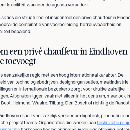
en flexibiliteit wanneer de agenda verandert.
saties die structureel of incidenteel een privé chauffeur in Eindh
 vooral de combinatie van voorbereiding, betrouwbaarheid en 
liteit bepalend.
m een privé chauffeur in Eindhoven 
e toevoegt
s een zakelijke regio met een hoog internationaal karakter. De 
id van technologiebedrijven, designorganisaties, maakindustrie, 
llingen en internationale bezoekers zorgt voor drukke zakelijke 
gen. Afspraken liggen vaak niet alleen in het centrum, maar ook in 
 Best, Helmond, Waalre, Tilburg, Den Bosch of richting de Randst
Eindhoven draait veel zakelijk verkeer om hightech, productie, inno
ische projectteams. Organisaties die werken aan 
technische proje
n innovatie
 herkennen hoe belangrijk nauwkeurige planning, betro