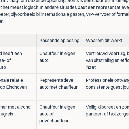
 rit vraagt om dezelfde oplossing. Soms is een chauffeur in de eig
t het meest logisch. In andere situaties past een representatieve
eter, bijvoorbeeld bij internationale gasten, VIP-vervoer of formel
n.
Passende oplossing
Waarom dit werkt
d heeft een 
Chauffeur in eigen 
Vertrouwd voertuig, 
e- of 
auto
van uitstraling en effic
uto
inzet
nale relatie 
Representatieve 
Professionele ontvang
 op Eindhoven 
auto met chauffeur
consistente guest jo
iner met alcohol 
Chauffeur in eigen 
Veilig, discreet en zon
erugreis
auto of 
parkeer- of taxizorge
privéchauffeur