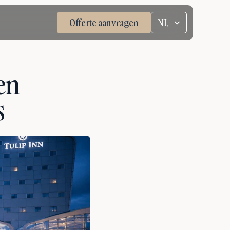
Select Language
Offerte aanvragen
NL
n 
s