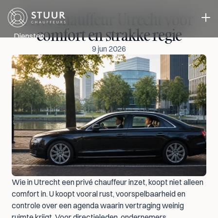
Privé chauffeur Utrecht voor 
comfort en strakke regie
Diensten
9 jun 2026
Directievervoer
Evenementen vervoer
Zakelijk Vervoer
Chauffeur in eigen auto
Cases
Over ons
Blog
Contact
Select Language
Offerte aanvragen
NL
Wie in Utrecht een privé chauffeur inzet, koopt niet alleen 
comfort in. U koopt vooral rust, voorspelbaarheid en 
controle over een agenda waarin vertraging weinig 
ruimte krijgt. Voor directieleden, ondernemers, 