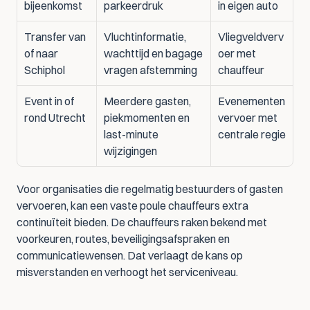
bijeenkomst
parkeerdruk
in eigen auto
Transfer van 
Vluchtinformatie, 
Vliegveldverv
of naar 
wachttijd en bagage 
oer met 
Schiphol
vragen afstemming
chauffeur
Event in of 
Meerdere gasten, 
Evenementen
rond Utrecht
piekmomenten en 
vervoer met 
last-minute 
centrale regie
wijzigingen
Voor organisaties die regelmatig bestuurders of gasten 
vervoeren, kan een vaste poule chauffeurs extra 
continuïteit bieden. De chauffeurs raken bekend met 
voorkeuren, routes, beveiligingsafspraken en 
communicatiewensen. Dat verlaagt de kans op 
misverstanden en verhoogt het serviceniveau.