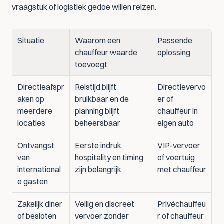
vraagstuk of logistiek gedoe willen reizen.
Situatie
Waarom een 
Passende 
chauffeur waarde 
oplossing
toevoegt
Directieafspr
Reistijd blijft 
Directievervo
aken op 
bruikbaar en de 
er of 
meerdere 
planning blijft 
chauffeur in 
locaties
beheersbaar
eigen auto
Ontvangst 
Eerste indruk, 
VIP-vervoer 
van 
hospitality en timing 
of voertuig 
international
zijn belangrijk
met chauffeur
e gasten
Zakelijk diner 
Veilig en discreet 
Privéchauffeu
of besloten 
vervoer zonder 
r of chauffeur 