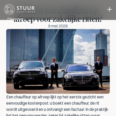
Wat kost een chauffeur op 
afroep voor zakelijke ritten?
Diensten
9 mei 2026
Directievervoer
Evenementen vervoer
Zakelijk Vervoer
Chauffeur in eigen auto
Cases
Over ons
Blog
Contact
Select Language
Offerte aanvragen
NL
Een chauffeur op afroep lijkt op het eerste gezicht een 
eenvoudige kostenpost: u boekt een chauffeur, de rit 
wordt uitgevoerd en u ontvangt een factuur. In de praktijk 
ligt het genuanceerder, zeker bij zakelijke ritten waar 