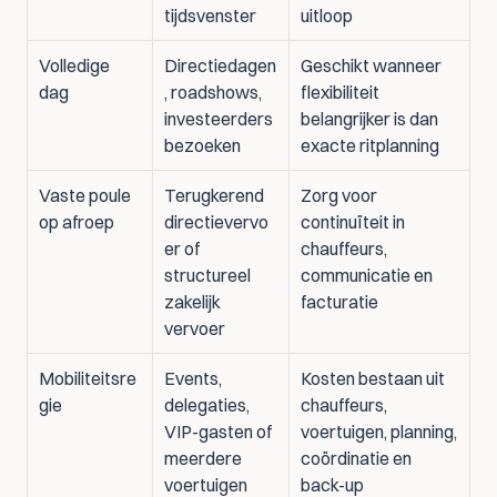
tijdsvenster
uitloop
Volledige 
Directiedagen
Geschikt wanneer 
dag
, roadshows, 
flexibiliteit 
investeerders
belangrijker is dan 
bezoeken
exacte ritplanning
Vaste poule 
Terugkerend 
Zorg voor 
op afroep
directievervo
continuïteit in 
er of 
chauffeurs, 
structureel 
communicatie en 
zakelijk 
facturatie
vervoer
Mobiliteitsre
Events, 
Kosten bestaan uit 
gie
delegaties, 
chauffeurs, 
VIP-gasten of 
voertuigen, planning, 
meerdere 
coördinatie en 
voertuigen
back-up