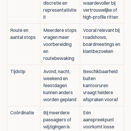
discretie en 
waardevoller bij 
representativite
vertrouwelijke of 
it
high-profile ritten
Route en 
Meerdere stops 
Vooral relevant bij 
aantal stops
vragen meer 
roadshows, 
voorbereiding 
boardmeetings en 
en 
klantbezoeken
routebewaking
Tijdstip
Avond, nacht, 
Beschikbaarheid 
weekend en 
buiten 
feestdagen 
kantooruren 
kunnen anders 
vraagt heldere 
worden gepland
afspraken vooraf
Coördinatie
Bij meerdere 
Eén 
passagiers of 
aanspreekpunt 
wijzigingen is 
voorkomt losse 